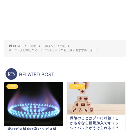
HOME
節約
ポイント活用術
知ってる人は得してる。ポイントサイトで賢く稼ぐおすすめサイト！
RELATED POST
光熱費
お役所関連
保険のことはプロに相談！し
かも今なら新規加入でキャッ
シュバックがうけられる！？
家のガス料金は高い？ガス料